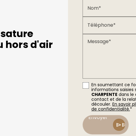
Nom*
Téléphone*
ssature
 hors d'air
Message*
En soumettant ce for
informations saisies 
CHARPENTE
dans le
contact et de la rel
découler.
En savoir p
Envoyer
de confidentialité.
*
Envoyer
send
send