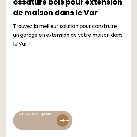
ossature bois pour extension
de maison dans le Var
Trouvez la meilleur solution pour construire
un garage en extension de votre maison dans
le Var !
En savoir plus
En savoir plus
east
east