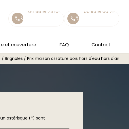
04 88 91 73 10
06 95 91 60 71
04 88 91 73 10
06 95 91 60 71
call
call
call
call
e et couverture
FAQ
Contact
 Brignoles / Prix maison ossature bois hors d'eau hors d'air
un astérisque (*) sont