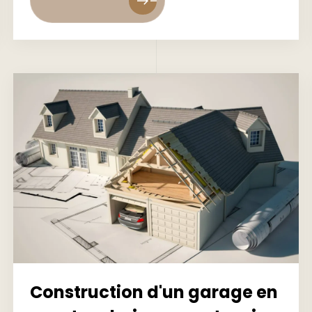
east
east
Construction d'un garage en