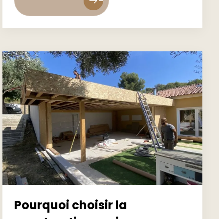
east
east
Pourquoi choisir la