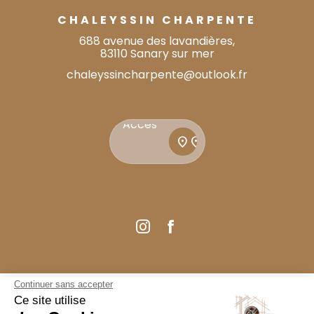
CHALEYSSIN CHARPENTE
688 avenue des lavandières,
83110 Sanary sur mer
chaleyssincharpente@outlook.fr
06 95 91 60 71
Accès
Accès
location_on
location_on
Guide Local
Informations complémentaires