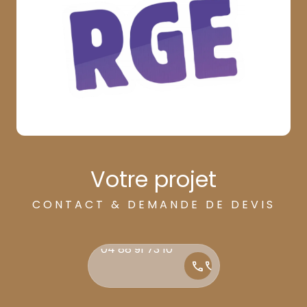
Votre projet
CONTACT & DEMANDE DE DEVIS
04 88 91 73 10
04 88 91 73 10
call
call