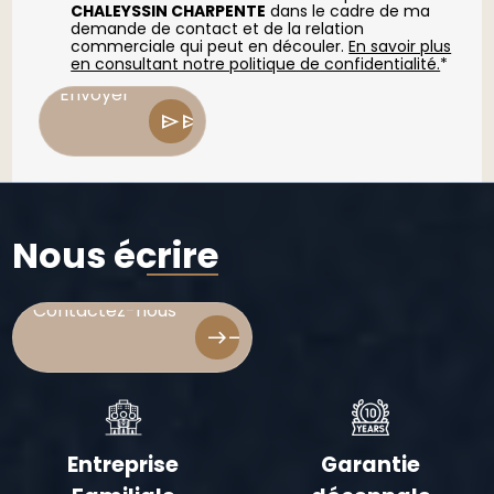
CHALEYSSIN CHARPENTE
dans le cadre de ma
demande de contact et de la relation
commerciale qui peut en découler.
En savoir plus
Envoyer
en consultant notre politique de confidentialité.
*
Envoyer
send
send
Nous écrire
Contactez-nous
Contactez-nous
east
east
Entreprise
Garantie