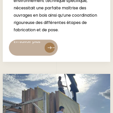
environnement technique spécifique,
nécessitait une parfaite maîtrise des
ouvrages en bois ainsi qu’une coordination
rigoureuse des différentes étapes de
fabrication et de pose.
En savoir plus
En savoir plus
east
east