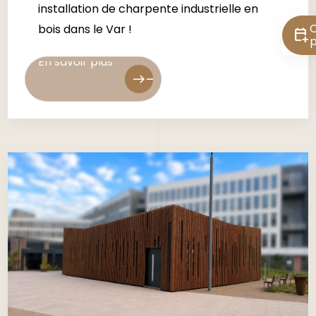
installation de charpente industrielle en
C
bois dans le Var !
calendar_add_on
En savoir plus
p
En savoir plus
east
east