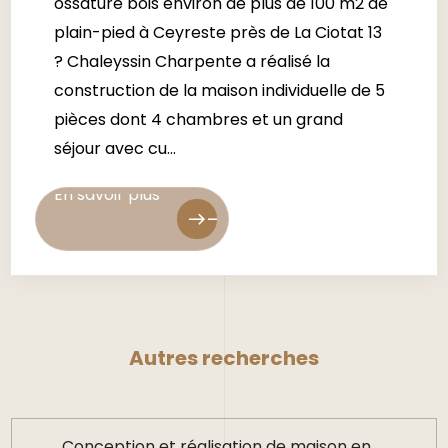
ossature bois environ de plus de 100 m2 de
plain-pied à Ceyreste près de La Ciotat 13
? Chaleyssin Charpente a réalisé la
construction de la maison individuelle de 5
pièces dont 4 chambres et un grand
séjour avec cu...
En savoir plus
En savoir plus
east
east
Autres recherches
Conception et réalisation de maison en