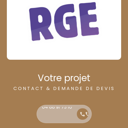
Votre projet
CONTACT & DEMANDE DE DEVIS
04 88 91 73 10
04 88 91 73 10
call
call