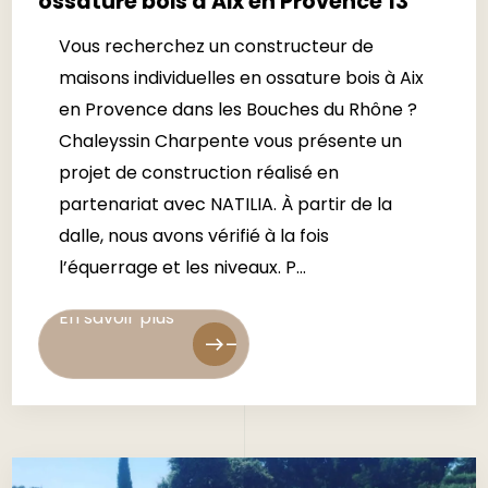
ossature bois à Aix en Provence 13
Vous recherchez un constructeur de
maisons individuelles en ossature bois à Aix
en Provence dans les Bouches du Rhône ?
Chaleyssin Charpente vous présente un
projet de construction réalisé en
partenariat avec NATILIA. À partir de la
dalle, nous avons vérifié à la fois
l’équerrage et les niveaux. P...
En savoir plus
En savoir plus
east
east