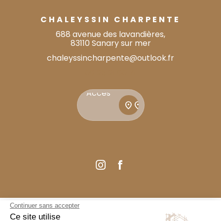
CHALEYSSIN CHARPENTE
688 avenue des lavandières,
83110 Sanary sur mer
chaleyssincharpente@outlook.fr
06 95 91 60 71
Accès
Accès
location_on
location_on
Guide Local